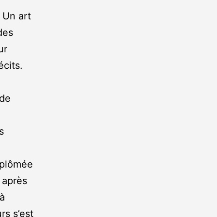
 Un art
des
ur
écits.
 de
s
iplômée
 après
 à
rs s’est