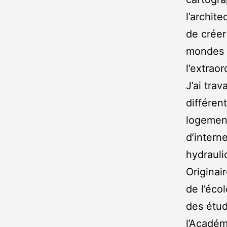
l’archit
de créer
mondes l
l’extraor
J’ai tra
différen
logement
d’intern
hydrauli
Originai
de l’éco
des étude
l’Académ