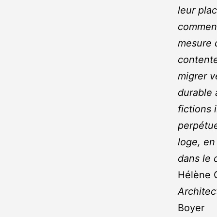
leur pla
comment 
mesure q
contente
migrer v
durable 
fictions
perpétue
loge, en
dans le
Hélène 
Architec
Boyer