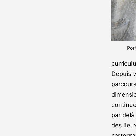
Por
curricul
Depuis v
parcours
dimensio
continue
par delà 
des lieu
cartograp