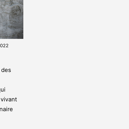
2022
t des
ui
 vivant
inaire