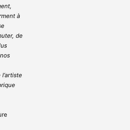
gent,
orment à
se
uter, de
lus
 nos
’artiste
brique
ure