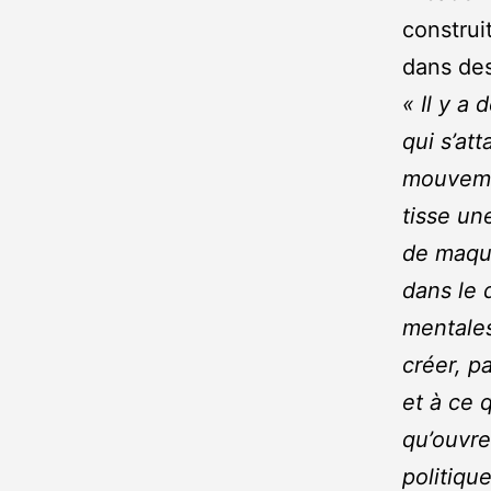
construi
dans des
« Il y a
qui s’at
mouvemen
tisse un
de maque
dans le 
mentales
créer, p
et à ce 
qu’ouvre
politiqu