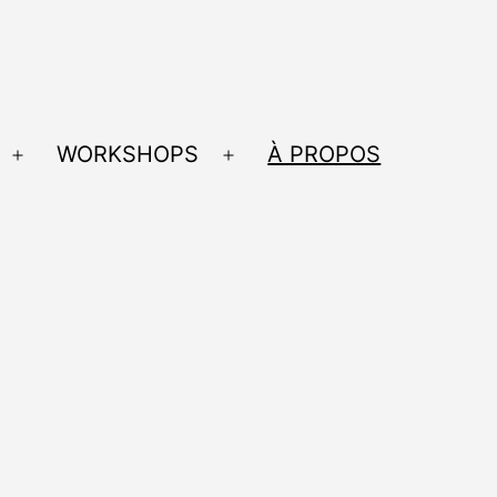
WORKSHOPS
À PROPOS
Ouvrir
Ouvrir
le
le
menu
menu