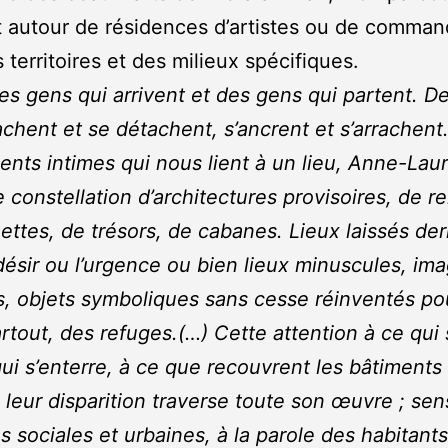
t autour de résidences d’artistes ou de comma
 territoires et des milieux spécifiques.
 des gens qui arrivent et des gens qui partent. D
tachent et se détachent, s’ancrent et s’arrachent
ts intimes qui nous lient à un lieu, Anne-Lau
e constellation d’architectures provisoires, de re
ttes, de trésors, de cabanes. Lieux laissés derr
désir ou l’urgence ou bien lieux minuscules, im
, objets symboliques sans cesse réinventés po
artout, des refuges.(…) Cette attention à ce qui s
qui s’enterre, à ce que recouvrent les bâtiments
 leur disparition traverse toute son œuvre ; sen
es sociales et urbaines, à la parole des habitants