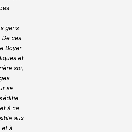
ndes
es gens
. De ces
re Boyer
liques et
ière soi,
ages
ur se
’édifie
 et à ce
sible aux
 et à